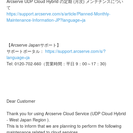
Arcserve UDP Cloud Hybrid の定期 (月次) メンテナンスについ
て
https://support.arcserve.com/s/article/Planned-Monthly-
Maintenance-Information-JP?language=ja
【Arcserve Japanサポート】
サポートポータル： 
https://support.arcserve.com/s/?
language=ja
Tel: 0120-702-660（営業時間：平日 9：00～17：30)
Dear Customer 
Thank you for using Arcserve Cloud Service (UDP Cloud Hybrid 
- West Japan Region ). 
This is to inform that we are planning to perform the following 
maintenance related to cloud services. 