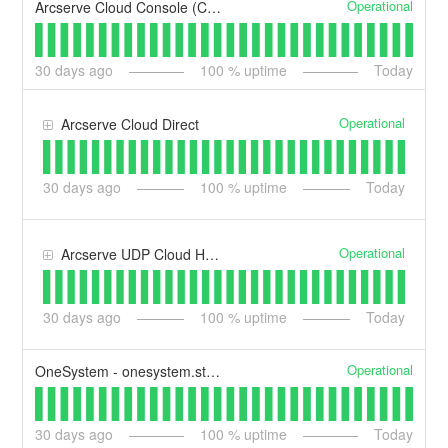
Operational
Arcserve Cloud Console (Cloud Direct / UDP)
30
days ago
100
% uptime
Today
Operational
Arcserve Cloud Direct
30
days ago
100
% uptime
Today
Operational
Arcserve UDP Cloud Hybrid
30
days ago
100
% uptime
Today
Operational
OneSystem - onesystem.storagecraft.com
30
days ago
100
% uptime
Today