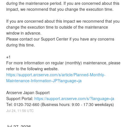
during the maintenance period. If you are concerned about this 
impact, we recommend that you change the execution time.
If you are concerned about this impact we recommend that you 
change the execution time to outside of the maintenance 
window in advance.
Please contact our Support Center if you have any concerns 
during this time.
※1
For more information on regular (monthly) maintenance, please 
refer to the following website.
https://support.arcserve.com/s/article/Planned-Monthly-
Maintenance-Information-JP?language=ja
Arcserve Japan Support 
Support Portal: 
https://support.arcserve.com/s/?language=ja
Tel: 0120-702-660 (Business hours: 9:00 - 17:30 weekdays)
Jul
24
,
11:56
UTC
Jul
27
,
2026