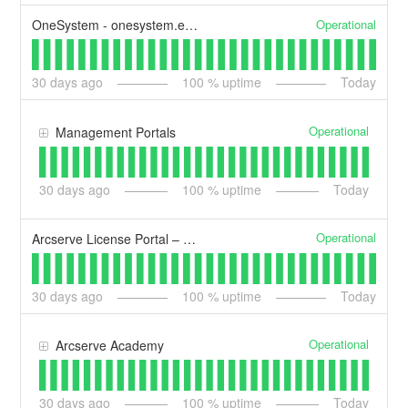
Operational
OneSystem - onesystem.exablox.com
30
days ago
100
% uptime
Today
Operational
Management Portals
30
days ago
100
% uptime
Today
Operational
Arcserve License Portal – AERP
30
days ago
100
% uptime
Today
Operational
Arcserve Academy
30
days ago
100
% uptime
Today